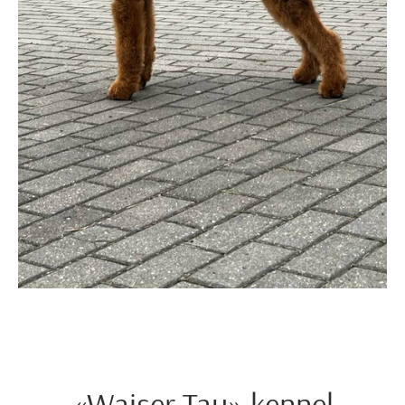
«Waiser Tau» kennel